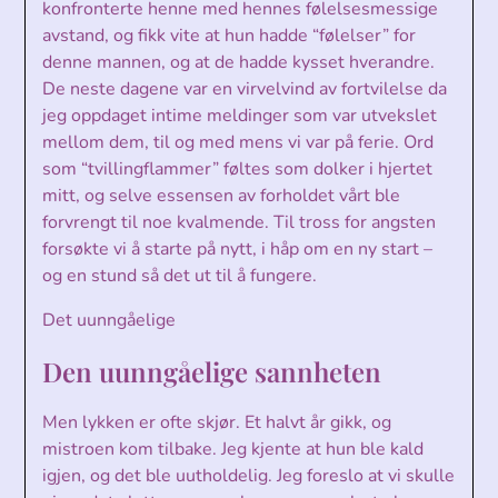
konfronterte henne med hennes følelsesmessige
avstand, og fikk vite at hun hadde “følelser” for
denne mannen, og at de hadde kysset hverandre.
De neste dagene var en virvelvind av fortvilelse da
jeg oppdaget intime meldinger som var utvekslet
mellom dem, til og med mens vi var på ferie. Ord
som “tvillingflammer” føltes som dolker i hjertet
mitt, og selve essensen av forholdet vårt ble
forvrengt til noe kvalmende. Til tross for angsten
forsøkte vi å starte på nytt, i håp om en ny start –
og en stund så det ut til å fungere.
Det uunngåelige
Den uunngåelige sannheten
Men lykken er ofte skjør. Et halvt år gikk, og
mistroen kom tilbake. Jeg kjente at hun ble kald
igjen, og det ble uutholdelig. Jeg foreslo at vi skulle