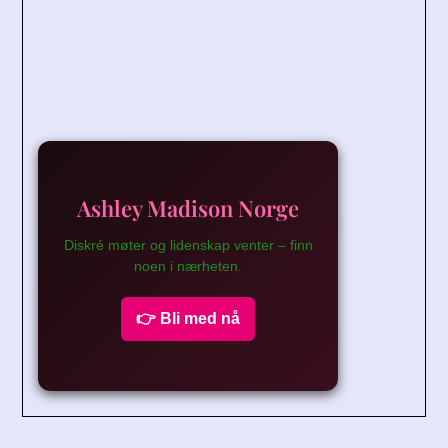
Ashley Madison Norge
Diskré møter og lidenskap venter – finn
noen i nærheten.
👉 Bli med nå