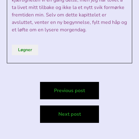
kjærligheten vi en gang delte, men jeg har lovet å
ta livet mitt tilbake og ikke la et nytt svik formørke
fremtiden min. Selv om dette kapittelet er
avsluttet, venter en ny begynnelse, fylt med håp og
et løfte om en lysere morgendag.
Løgner
Post
Previous post
navigation
Next post