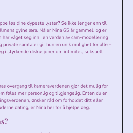
lippe løs dine dypeste lyster? Se ikke lenger enn til
nfilmens gylne æra. Nå er Nina 65 år gammel, og er
hun har våget seg inn i en verden av cam-modellering
g private samtaler gir hun en unik mulighet for alle –
seg i styrkende diskusjoner om intimitet, seksuell
as overgang til kameraverdenen gjør det mulig for
om føles mer personlig og tilgjengelig. Enten du er
ngsverdenen, ønsker råd om forholdet ditt eller
derne dating, er Nina her for å hjelpe deg.
ms?