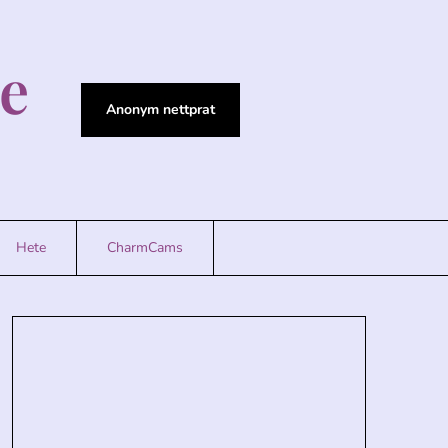
se
Anonym nettprat
Hete
CharmCams