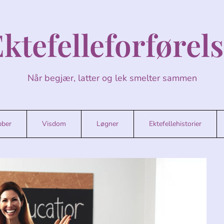
ktefelleforførel
Når begjær, latter og lek smelter sammen
bber
Visdom
Løgner
Ektefellehistorier