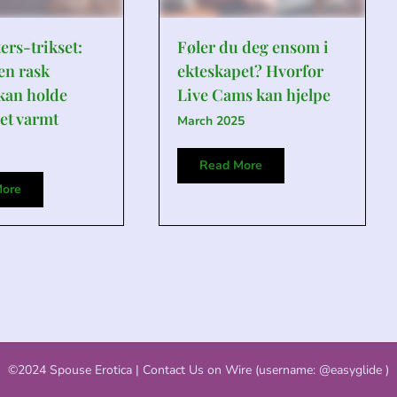
ers-trikset:
Føler du deg ensom i
en rask
ekteskapet? Hvorfor
kan holde
Live Cams kan hjelpe
et varmt
March 2025
Read More
ore
©2024 Spouse Erotica | Contact Us on Wire (username: @easyglide )