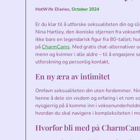
HotWife Diaries,
October 2024
Er du klar til å utforske seksualiteten din og s
Nina Hartley, den ikoniske stjernen fra vokse
ikke bare en legendarisk figur fra 80-tallet; 
på
CharmCams
. Med gratis chat-alternativer o
menn og kvinner i alle aldre – til å engasjere 
utforskning og personlig kontakt.
En ny æra av intimitet
Omfavn seksualiteten din uten fordommer. Nin
henne å dele sin visdom og erfaring i et rom s
nysgjerrig på å komme inn i voksenunderholdni
hvordan du skal navigere i kompleksiteten i mo
Hvorfor bli med på CharmCa