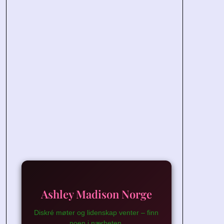
Ashley Madison Norge
Diskré møter og lidenskap venter – finn
noen i nærheten.