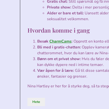
Gratis chat:
Still spørsmål og få inn
Private show:
Delta i mer personlig
Alder er bare et tall:
Uansett alder,
seksualitet velkommen.
Hvordan komme i gang
Besøk
CharmCams
:
Opprett en konto ell
Bli med i gratis-chatten:
Opplev kamerat
chatterommet, hvor du kan lære av Nina 
Bønn om et privat show:
Hvis du føler d
kan dykke dypere ned i intime temaer.
Vær åpen for å lære:
Gå til disse samtale
ønsker, fantasier og grenser.
Nina Hartley er her for å styrke deg, så ta steg
Hete