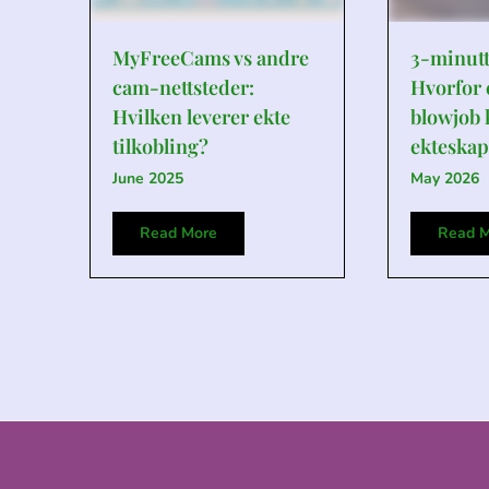
MyFreeCams vs andre
3-minutt
cam-nettsteder:
Hvorfor 
Hvilken leverer ekte
blowjob 
tilkobling?
ekteskap
June 2025
May 2026
Read More
Read M