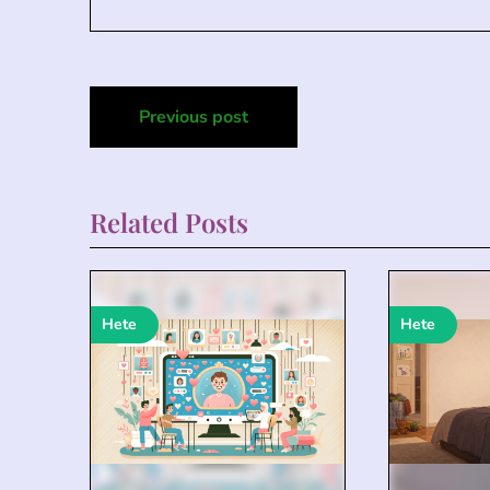
Post
Previous post
navigation
Related Posts
Hete
Hete