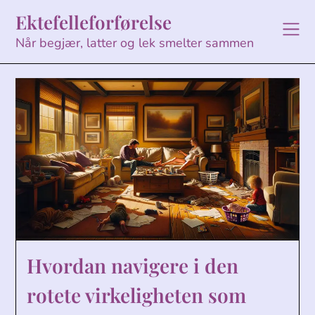
Skip
Ektefelleforførelse
to
content
Når begjær, latter og lek smelter sammen
Hvordan navigere i den
rotete virkeligheten som